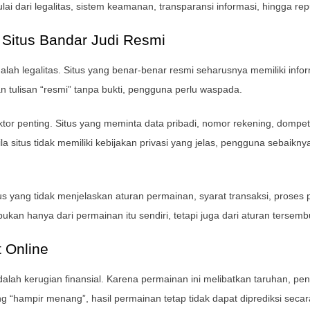
mulai dari legalitas, sistem keamanan, transparansi informasi, hingga rep
m Situs Bandar Judi Resmi
alah legalitas. Situs yang benar-benar resmi seharusnya memiliki infor
an tulisan “resmi” tanpa bukti, pengguna perlu waspada.
tor penting. Situs yang meminta data pribadi, nomor rekening, dompet di
a situs tidak memiliki kebijakan privasi yang jelas, pengguna sebai
tus yang tidak menjelaskan aturan permainan, syarat transaksi, proses 
n hanya dari permainan itu sendiri, tetapi juga dari aturan tersemb
t Online
 adalah kerugian finansial. Karena permainan ini melibatkan taruhan, 
 “hampir menang”, hasil permainan tetap tidak dapat diprediksi secara