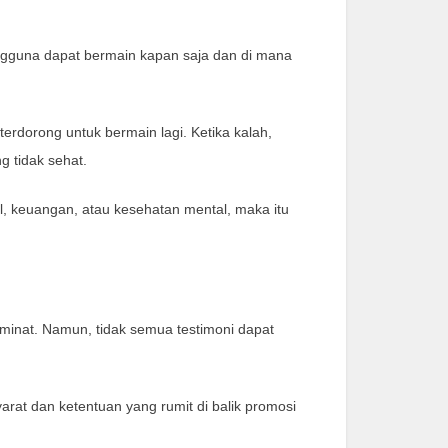
ngguna dapat bermain kapan saja dan di mana
rdorong untuk bermain lagi. Ketika kalah,
 tidak sehat.
al, keuangan, atau kesehatan mental, maka itu
minat. Namun, tidak semua testimoni dapat
arat dan ketentuan yang rumit di balik promosi