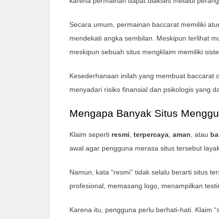
karena permainan dapat diakses melalui perangk
Secara umum, permainan baccarat memiliki atura
mendekati angka sembilan. Meskipun terlihat mu
meskipun sebuah situs mengklaim memiliki sist
Kesederhanaan inilah yang membuat baccarat on
menyadari risiko finansial dan psikologis yang 
Mengapa Banyak Situs Menggun
Klaim seperti
resmi
,
terpercaya
,
aman
, atau
ba
awal agar pengguna merasa situs tersebut layak
Namun, kata “resmi” tidak selalu berarti situs t
profesional, memasang logo, menampilkan testi
Karena itu, pengguna perlu berhati-hati. Klaim 