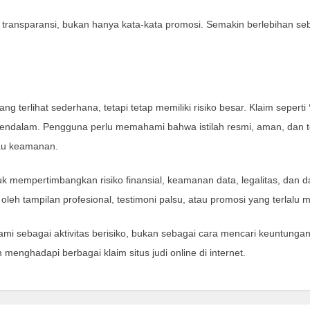
 transparansi, bukan hanya kata-kata promosi. Semakin berlebihan se
ng terlihat sederhana, tetapi tetap memiliki risiko besar. Klaim seperti
endalam. Pengguna perlu memahami bahwa istilah resmi, aman, dan te
tau keamanan.
mempertimbangkan risiko finansial, keamanan data, legalitas, dan dam
leh tampilan profesional, testimoni palsu, atau promosi yang terlalu m
mi sebagai aktivitas berisiko, bukan sebagai cara mencari keuntungan. 
enghadapi berbagai klaim situs judi online di internet.