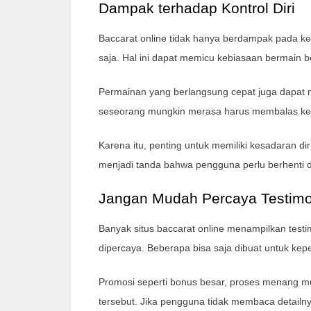
Dampak terhadap Kontrol Diri
Baccarat online tidak hanya berdampak pada ke
saja. Hal ini dapat memicu kebiasaan bermain b
Permainan yang berlangsung cepat juga dapat m
seseorang mungkin merasa harus membalas keru
Karena itu, penting untuk memiliki kesadaran d
menjadi tanda bahwa pengguna perlu berhenti 
Jangan Mudah Percaya Testimo
Banyak situs baccarat online menampilkan test
dipercaya. Beberapa bisa saja dibuat untuk ke
Promosi seperti bonus besar, proses menang muda
tersebut. Jika pengguna tidak membaca detailny