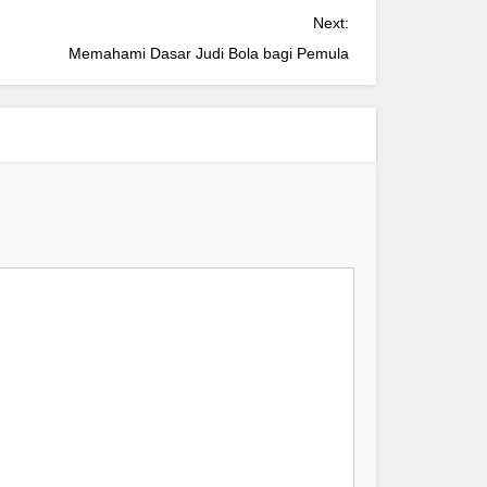
Next:
Memahami Dasar Judi Bola bagi Pemula