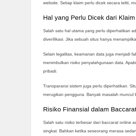
website. Setiap klaim perlu dicek secara teliti, 
Hal yang Perlu Dicek dari Klai
Salah satu hal utama yang perlu diperhatikan ad
diverifikasi. Jika sebuah situs hanya menampilk
Selain legalitas, keamanan data juga menjadi fak
menimbulkan risiko penyalahgunaan data. Apabil
pribadi.
Transparansi sistem juga perlu diperhatikan. Si
merugikan pengguna. Banyak masalah muncul buka
Risiko Finansial dalam Baccara
Salah satu risiko terbesar dari baccarat online
singkat. Bahkan ketika seseorang merasa sedang