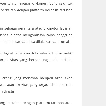
i keuntungan menarik. Namun, penting untuk
g berkaitan dengan platform berbasis taruhan
n sebagai perantara atau promotor layanan
munitas, hingga mengarahkan calon pengguna
modal besar dan bisa dilakukan dari rumah.
 digital, setiap model usaha selalu memiliki
an aktivitas yang bergantung pada perilaku
mua orang yang mencoba menjadi agen akan
ut atau aktivitas yang terjadi dalam sistem
n drastis.
 yang berkaitan dengan platform taruhan atau