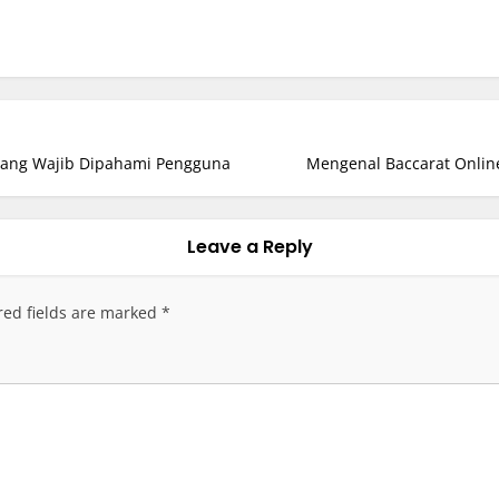
 yang Wajib Dipahami Pengguna
Mengenal Baccarat Online
Leave a Reply
red fields are marked
*