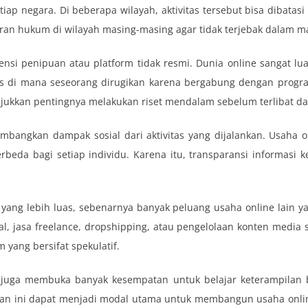
iap negara. Di beberapa wilayah, aktivitas tersebut bisa dibatasi
ran hukum di wilayah masing-masing agar tidak terjebak dalam ma
tensi penipuan atau platform tidak resmi. Dunia online sangat l
asus di mana seseorang dirugikan karena bergabung dengan progra
njukkan pentingnya melakukan riset mendalam sebelum terlibat d
rtimbangkan dampak sosial dari aktivitas yang dijalankan. Usah
rbeda bagi setiap individu. Karena itu, transparansi informas
l yang lebih luas, sebenarnya banyak peluang usaha online lain ya
ital, jasa freelance, dropshipping, atau pengelolaan konten media
 yang bersifat spekulatif.
i juga membuka banyak kesempatan untuk belajar keterampilan bar
pilan ini dapat menjadi modal utama untuk membangun usaha onl