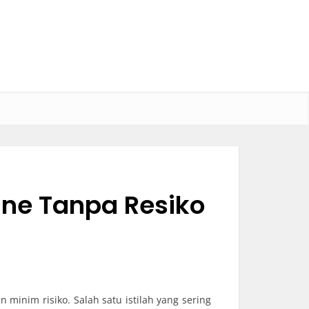
ine Tanpa Resiko
minim risiko. Salah satu istilah yang sering