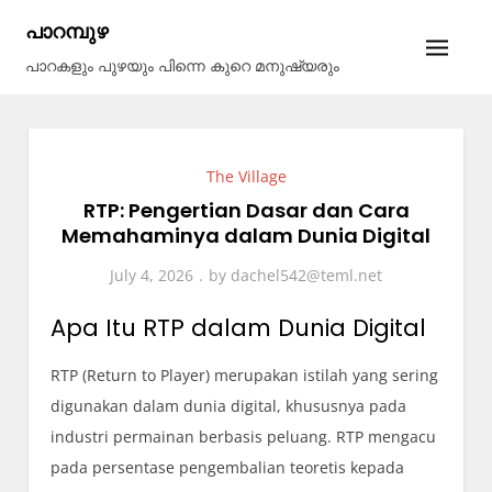
Skip
പാറമ്പുഴ
to
പാറകളും പുഴയും പിന്നെ കുറെ മനുഷ്യരും
content
The Village
RTP: Pengertian Dasar dan Cara
Memahaminya dalam Dunia Digital
July 4, 2026
by
dachel542@teml.net
Apa Itu RTP dalam Dunia Digital
RTP (Return to Player) merupakan istilah yang sering
digunakan dalam dunia digital, khususnya pada
industri permainan berbasis peluang. RTP mengacu
pada persentase pengembalian teoretis kepada