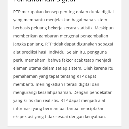
RTP merupakan konsep penting dalam dunia digital
yang membantu menjelaskan bagaimana sistem
berbasis peluang bekerja secara statistik. Meskipun
memberikan gambaran mengenai pengembalian
jangka panjang, RTP tidak dapat digunakan sebagai
alat prediksi hasil individu. Selain itu, pengguna
perlu memahami bahwa faktor acak tetap menjadi
elemen utama dalam setiap sistem. Oleh karena itu,
pemahaman yang tepat tentang RTP dapat
membantu meningkatkan literasi digital dan
mengurangi kesalahpahaman. Dengan pendekatan
yang kritis dan realistis, RTP dapat menjadi alat
informasi yang bermanfaat tanpa menciptakan
ekspektasi yang tidak sesuai dengan kenyataan.