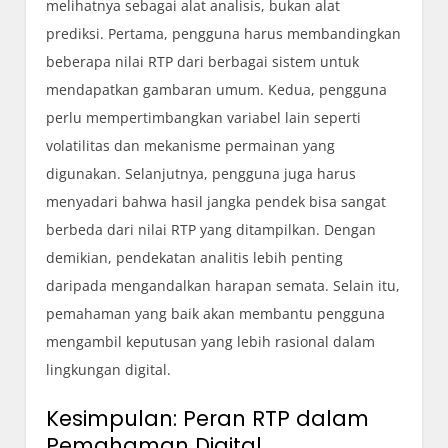
melihatnya sebagai alat analisis, bukan alat
prediksi. Pertama, pengguna harus membandingkan
beberapa nilai RTP dari berbagai sistem untuk
mendapatkan gambaran umum. Kedua, pengguna
perlu mempertimbangkan variabel lain seperti
volatilitas dan mekanisme permainan yang
digunakan. Selanjutnya, pengguna juga harus
menyadari bahwa hasil jangka pendek bisa sangat
berbeda dari nilai RTP yang ditampilkan. Dengan
demikian, pendekatan analitis lebih penting
daripada mengandalkan harapan semata. Selain itu,
pemahaman yang baik akan membantu pengguna
mengambil keputusan yang lebih rasional dalam
lingkungan digital.
Kesimpulan: Peran RTP dalam
Pemahaman Digital