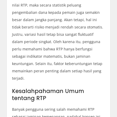
nilai RTP, maka secara statistik peluang
pengembalian dana kepada pemain juga semakin
besar dalam jangka panjang. Akan tetapi, hal ini
tidak berarti risiko menjadi rendah secara otomatis.
Justru, variasi hasil tetap bisa sangat fluktuatif
dalam periode singkat. Oleh karena itu, pengguna
perlu memahami bahwa RTP hanya berfungsi
sebagai indikator matematis, bukan jaminan
keuntungan. Selain itu, faktor keberuntungan tetap
memainkan peran penting dalam setiap hasil yang
terjadi.
Kesalahpahaman Umum
tentang RTP
Banyak pengguna sering salah memahami RTP
sebagai jaminan kemenangan, padahal konsep ini