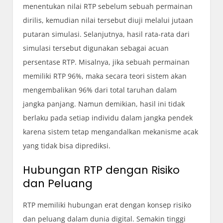
menentukan nilai RTP sebelum sebuah permainan
dirilis, kemudian nilai tersebut diuji melalui jutaan
putaran simulasi. Selanjutnya, hasil rata-rata dari
simulasi tersebut digunakan sebagai acuan
persentase RTP. Misalnya, jika sebuah permainan
memiliki RTP 96%, maka secara teori sistem akan
mengembalikan 96% dari total taruhan dalam
jangka panjang. Namun demikian, hasil ini tidak
berlaku pada setiap individu dalam jangka pendek
karena sistem tetap mengandalkan mekanisme acak
yang tidak bisa diprediksi.
Hubungan RTP dengan Risiko
dan Peluang
RTP memiliki hubungan erat dengan konsep risiko
dan peluang dalam dunia digital. Semakin tinggi