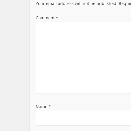
i
Your email address will not be published.
Requi
g
a
Comment
*
t
i
o
n
Name
*