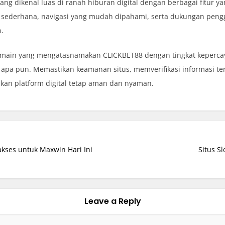
ang dikenal luas di ranah hiburan digital dengan berbagai fitur
g sederhana, navigasi yang mudah dipahami, serta dukungan pen
.
omain yang mengatasnamakan CLICKBET88 dengan tingkat keperca
pa pun. Memastikan keamanan situs, memverifikasi informasi te
an platform digital tetap aman dan nyaman.
akses untuk Maxwin Hari Ini
Situs S
Leave a Reply