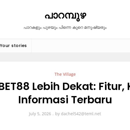
പാറമ്പുഴ
പാറകളും പുഴയും പിന്നെ കുറെ മനുഷ്യരും
Your stories
The Village
ET88 Lebih Dekat: Fitur,
Informasi Terbaru
July 5, 2026
by
dachel542@teml.net