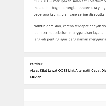
CLICKBET88 merupakan salah satu platform y
melalui berbagai perangkat. Antarmuka yan
beberapa keunggulan yang sering disebutkan
Namun demikian, karena terdapat banyak d
lebih cermat sebelum menggunakan layanan a
langkah penting agar pengalaman menggunak
P
Previous:
o
Akses Kilat Lewat QQ88 Link Alternatif Cepat Di
s
Mudah
t
n
a
v