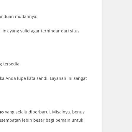
 panduan mudahnya:
ink yang valid agar terhindar dari situs
 tersedia.
ika Anda lupa kata sandi. Layanan ini sangat
mo
yang selalu diperbarui. Misalnya, bonus
kesempatan lebih besar bagi pemain untuk