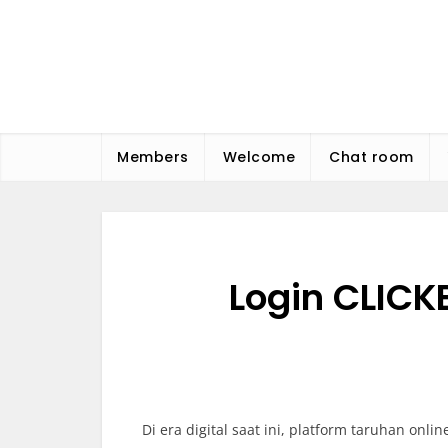
Skip
to
content
Members
Welcome
Chat room
Login CLICK
Di era digital saat ini, platform taruhan on