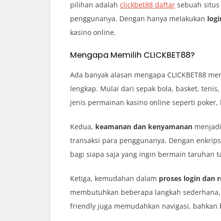
pilihan adalah
clickbet88 daftar
sebuah situs
penggunanya. Dengan hanya melakukan
log
kasino online.
Mengapa Memilih CLICKBET88?
Ada banyak alasan mengapa CLICKBET88 menja
lengkap. Mulai dari sepak bola, basket, teni
jenis permainan kasino online seperti poker, 
Kedua,
keamanan dan kenyamanan
menjadi
transaksi para penggunanya. Dengan enkripsi
bagi siapa saja yang ingin bermain taruhan 
Ketiga, kemudahan dalam
proses login dan r
membutuhkan beberapa langkah sederhana, da
friendly juga memudahkan navigasi, bahkan 