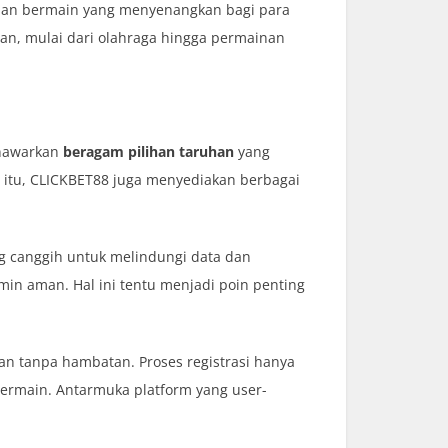
an bermain yang menyenangkan bagi para
han, mulai dari olahraga hingga permainan
enawarkan
beragam pilihan taruhan
yang
ya itu, CLICKBET88 juga menyediakan berbagai
 canggih untuk melindungi data dan
min aman. Hal ini tentu menjadi poin penting
 tanpa hambatan. Proses registrasi hanya
ermain. Antarmuka platform yang user-