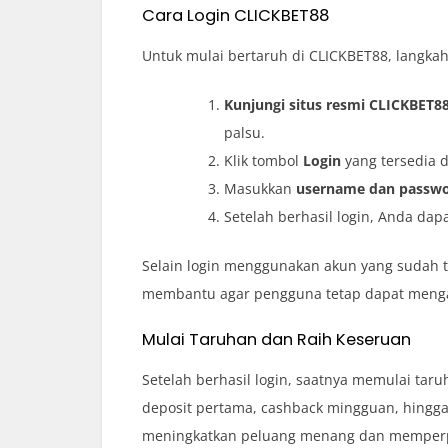
Cara Login CLICKBET88
Untuk mulai bertaruh di CLICKBET88, langka
Kunjungi situs resmi CLICKBET8
palsu.
Klik tombol
Login
yang tersedia 
Masukkan
username dan passw
Setelah berhasil login, Anda da
Selain login menggunakan akun yang sudah 
membantu agar pengguna tetap dapat mengak
Mulai Taruhan dan Raih Keseruan
Setelah berhasil login, saatnya memulai tar
deposit pertama, cashback mingguan, hingga
meningkatkan peluang menang dan memper