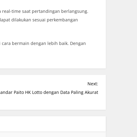
real-time saat pertandingan berlangsung.
n dapat dilakukan sesuai perkembangan
cara bermain dengan lebih baik. Dengan
Next:
andar Paito HK Lotto dengan Data Paling Akurat