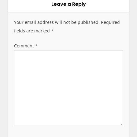
v
Leave a Reply
i
g
Your email address will not be published.
Required
a
fields are marked
*
t
i
Comment
*
o
n