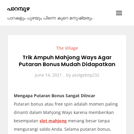
Skip
പാറമ്പുഴ
to
പാറകളും പുഴയും പിന്നെ കുറെ മനുഷ്യരും
content
The Village
Trik Ampuh Mahjong Ways Agar
Putaran Bonus Mudah Didapatkan
June 14, 2021
by
asoigeboy232
Mengapa Putaran Bonus Sangat Diincar
Putaran bonus atau free spin adalah momen paling
dinanti dalam Mahjong Ways karena memberikan
kesempatan
slot mahjong
menang besar tanpa
mengurangi saldo Anda. Selama putaran bonus,