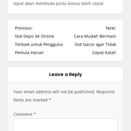
tepat akan membuka pintu bonus lebih cepat.
P
Previous:
Next:
o
Slot Depo 5K Online
Cara Mudah Bermain
s
Terbaik untuk Pengguna
Slot Gacor agar Tidak
t
Pemula Harian
Cepat Kalah
n
a
v
Leave a Reply
i
g
Your email address will not be published.
Required
a
fields are marked
*
t
i
Comment
*
o
n