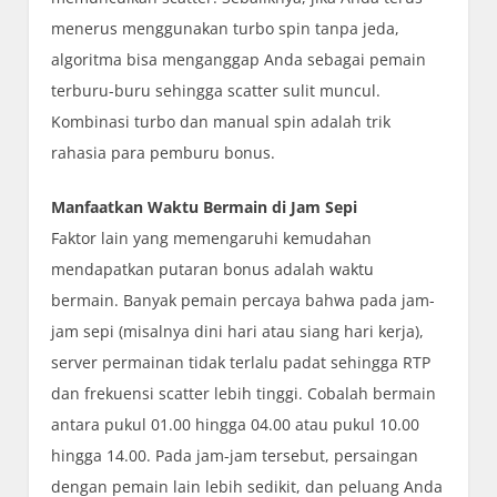
menerus menggunakan turbo spin tanpa jeda,
algoritma bisa menganggap Anda sebagai pemain
terburu-buru sehingga scatter sulit muncul.
Kombinasi turbo dan manual spin adalah trik
rahasia para pemburu bonus.
Manfaatkan Waktu Bermain di Jam Sepi
Faktor lain yang memengaruhi kemudahan
mendapatkan putaran bonus adalah waktu
bermain. Banyak pemain percaya bahwa pada jam-
jam sepi (misalnya dini hari atau siang hari kerja),
server permainan tidak terlalu padat sehingga RTP
dan frekuensi scatter lebih tinggi. Cobalah bermain
antara pukul 01.00 hingga 04.00 atau pukul 10.00
hingga 14.00. Pada jam-jam tersebut, persaingan
dengan pemain lain lebih sedikit, dan peluang Anda