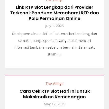
Link RTP Slot Lengkap dari Provider
Terkenal: Panduan Memahami RTP dan
Pola Permainan Online
July 1, 2025
Dunia permainan slot online terus berkembang dan
semakin banyak pemain yang mulai mencari
informasi tambahan sebelum bermain. Salah satu
istilah […]
The Village
Cara Cek RTP Slot Hari Ini untuk
Maksimalkan Kemenangan
May 12, 2025