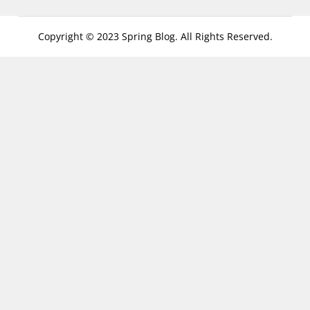
Copyright © 2023 Spring Blog. All Rights Reserved.