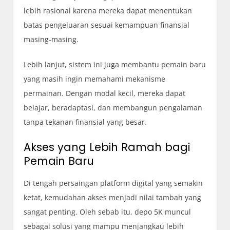
lebih rasional karena mereka dapat menentukan
batas pengeluaran sesuai kemampuan finansial
masing-masing.
Lebih lanjut, sistem ini juga membantu pemain baru
yang masih ingin memahami mekanisme
permainan. Dengan modal kecil, mereka dapat
belajar, beradaptasi, dan membangun pengalaman
tanpa tekanan finansial yang besar.
Akses yang Lebih Ramah bagi
Pemain Baru
Di tengah persaingan platform digital yang semakin
ketat, kemudahan akses menjadi nilai tambah yang
sangat penting. Oleh sebab itu, depo 5K muncul
sebagai solusi yang mampu menjangkau lebih