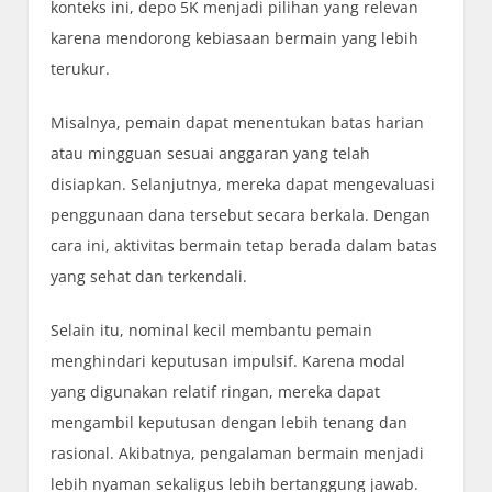
konteks ini, depo 5K menjadi pilihan yang relevan
karena mendorong kebiasaan bermain yang lebih
terukur.
Misalnya, pemain dapat menentukan batas harian
atau mingguan sesuai anggaran yang telah
disiapkan. Selanjutnya, mereka dapat mengevaluasi
penggunaan dana tersebut secara berkala. Dengan
cara ini, aktivitas bermain tetap berada dalam batas
yang sehat dan terkendali.
Selain itu, nominal kecil membantu pemain
menghindari keputusan impulsif. Karena modal
yang digunakan relatif ringan, mereka dapat
mengambil keputusan dengan lebih tenang dan
rasional. Akibatnya, pengalaman bermain menjadi
lebih nyaman sekaligus lebih bertanggung jawab.