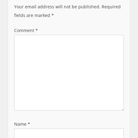
g
Your email address will not be published.
Required
a
fields are marked
*
t
i
Comment
*
o
n
Name
*