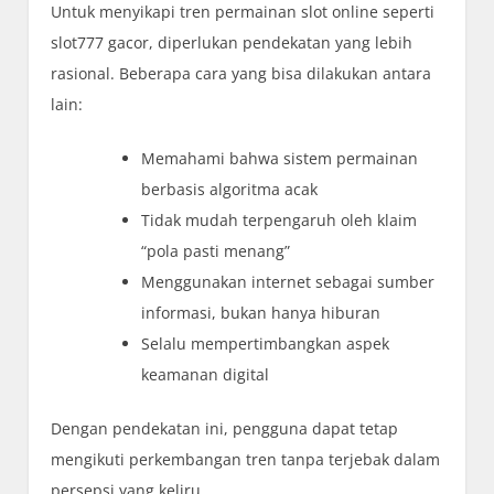
Untuk menyikapi tren permainan slot online seperti
slot777 gacor, diperlukan pendekatan yang lebih
rasional. Beberapa cara yang bisa dilakukan antara
lain:
Memahami bahwa sistem permainan
berbasis algoritma acak
Tidak mudah terpengaruh oleh klaim
“pola pasti menang”
Menggunakan internet sebagai sumber
informasi, bukan hanya hiburan
Selalu mempertimbangkan aspek
keamanan digital
Dengan pendekatan ini, pengguna dapat tetap
mengikuti perkembangan tren tanpa terjebak dalam
persepsi yang keliru.