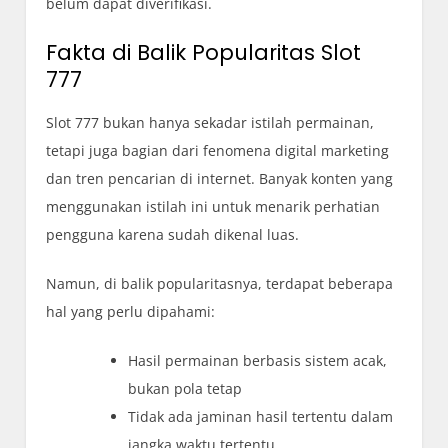
belum dapat diverifikasi.
Fakta di Balik Popularitas Slot
777
Slot 777 bukan hanya sekadar istilah permainan,
tetapi juga bagian dari fenomena digital marketing
dan tren pencarian di internet. Banyak konten yang
menggunakan istilah ini untuk menarik perhatian
pengguna karena sudah dikenal luas.
Namun, di balik popularitasnya, terdapat beberapa
hal yang perlu dipahami:
Hasil permainan berbasis sistem acak,
bukan pola tetap
Tidak ada jaminan hasil tertentu dalam
jangka waktu tertentu