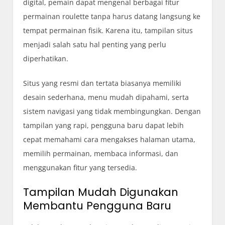
digital, pemain dapat mengenal berbagai fitur
permainan roulette tanpa harus datang langsung ke
tempat permainan fisik. Karena itu, tampilan situs
menjadi salah satu hal penting yang perlu
diperhatikan.
Situs yang resmi dan tertata biasanya memiliki
desain sederhana, menu mudah dipahami, serta
sistem navigasi yang tidak membingungkan. Dengan
tampilan yang rapi, pengguna baru dapat lebih
cepat memahami cara mengakses halaman utama,
memilih permainan, membaca informasi, dan
menggunakan fitur yang tersedia.
Tampilan Mudah Digunakan
Membantu Pengguna Baru