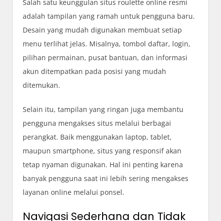
Salah satu keunggulan situs roulette online resmi
adalah tampilan yang ramah untuk pengguna baru.
Desain yang mudah digunakan membuat setiap
menu terlihat jelas. Misalnya, tombol daftar, login,
pilihan permainan, pusat bantuan, dan informasi
akun ditempatkan pada posisi yang mudah
ditemukan.
Selain itu, tampilan yang ringan juga membantu
pengguna mengakses situs melalui berbagai
perangkat. Baik menggunakan laptop, tablet,
maupun smartphone, situs yang responsif akan
tetap nyaman digunakan. Hal ini penting karena
banyak pengguna saat ini lebih sering mengakses
layanan online melalui ponsel.
Navigasi Sederhana dan Tidak