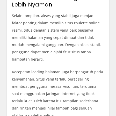
Lebih Nyaman
Selain tampilan, akses yang stabil juga menjadi
faktor penting dalam memilih situs roulette online
resmi. Situs dengan sistem yang baik biasanya
memiliki halaman yang cepat dimuat dan tidak
mudah mengalami gangguan. Dengan akses stabil,
pengguna dapat menjelajahi fitur situs tanpa
hambatan berarti.
Kecepatan loading halaman juga berpengaruh pada
kenyamanan. Situs yang terlalu berat sering
membuat pengguna merasa kesulitan, terutama
saat menggunakan jaringan internet yang tidak
terlalu kuat. Oleh karena itu, tampilan sederhana
dan ringan menjadi nilai tambah bagi sebuah
platform roulette online.