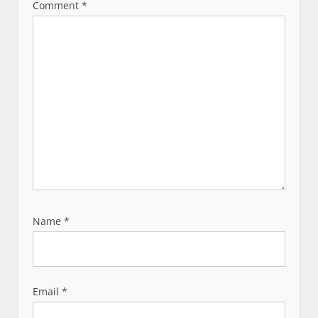
n
Comment
*
Name
*
Email
*