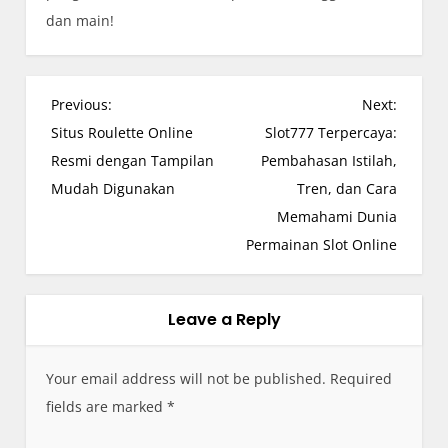
dan main!
P
Previous:
Next:
o
Situs Roulette Online
Slot777 Terpercaya:
s
Resmi dengan Tampilan
Pembahasan Istilah,
t
Mudah Digunakan
Tren, dan Cara
n
Memahami Dunia
a
Permainan Slot Online
v
i
g
Leave a Reply
a
t
Your email address will not be published.
Required
i
fields are marked
*
o