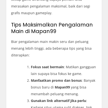
merasakan pengalaman maksimal, baik dari segi
grafis maupun gameplay.
Tips Maksimalkan Pengalaman
Main di Mapan99
Biar pengalaman main makin seru dan peluang
menang lebih tinggi, ada beberapa tips yang bisa
diterapkan:
Fokus saat bermain
: Matikan gangguan
lain supaya bisa fokus ke game.
Manfaatkan promo dan bonus
: Banyak
bonus baru di
Mapan99
yang bisa
menambah peluang menang.
Gunakan link alternatif jika perlu
:
Kadang situs utama sulit diakses, link