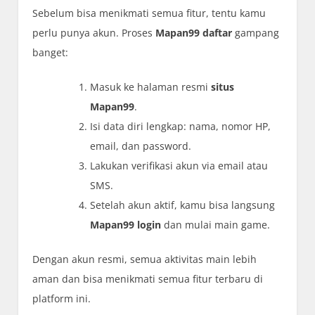
Sebelum bisa menikmati semua fitur, tentu kamu
perlu punya akun. Proses
Mapan99 daftar
gampang
banget:
Masuk ke halaman resmi
situs
Mapan99
.
Isi data diri lengkap: nama, nomor HP,
email, dan password.
Lakukan verifikasi akun via email atau
SMS.
Setelah akun aktif, kamu bisa langsung
Mapan99 login
dan mulai main game.
Dengan akun resmi, semua aktivitas main lebih
aman dan bisa menikmati semua fitur terbaru di
platform ini.