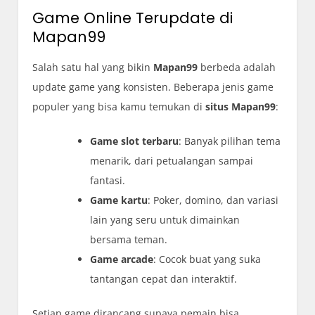
Game Online Terupdate di
Mapan99
Salah satu hal yang bikin
Mapan99
berbeda adalah
update game yang konsisten. Beberapa jenis game
populer yang bisa kamu temukan di
situs Mapan99
:
Game slot terbaru
: Banyak pilihan tema
menarik, dari petualangan sampai
fantasi.
Game kartu
: Poker, domino, dan variasi
lain yang seru untuk dimainkan
bersama teman.
Game arcade
: Cocok buat yang suka
tantangan cepat dan interaktif.
Setiap game dirancang supaya pemain bisa