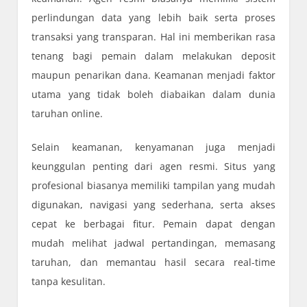
perlindungan data yang lebih baik serta proses
transaksi yang transparan. Hal ini memberikan rasa
tenang bagi pemain dalam melakukan deposit
maupun penarikan dana. Keamanan menjadi faktor
utama yang tidak boleh diabaikan dalam dunia
taruhan online.
Selain keamanan, kenyamanan juga menjadi
keunggulan penting dari agen resmi. Situs yang
profesional biasanya memiliki tampilan yang mudah
digunakan, navigasi yang sederhana, serta akses
cepat ke berbagai fitur. Pemain dapat dengan
mudah melihat jadwal pertandingan, memasang
taruhan, dan memantau hasil secara real-time
tanpa kesulitan.