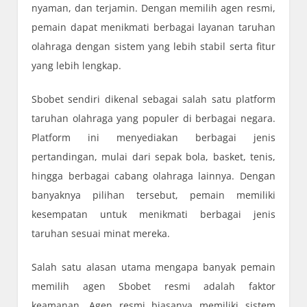
nyaman, dan terjamin. Dengan memilih agen resmi,
pemain dapat menikmati berbagai layanan taruhan
olahraga dengan sistem yang lebih stabil serta fitur
yang lebih lengkap.
Sbobet sendiri dikenal sebagai salah satu platform
taruhan olahraga yang populer di berbagai negara.
Platform ini menyediakan berbagai jenis
pertandingan, mulai dari sepak bola, basket, tenis,
hingga berbagai cabang olahraga lainnya. Dengan
banyaknya pilihan tersebut, pemain memiliki
kesempatan untuk menikmati berbagai jenis
taruhan sesuai minat mereka.
Salah satu alasan utama mengapa banyak pemain
memilih agen Sbobet resmi adalah faktor
keamanan. Agen resmi biasanya memiliki sistem