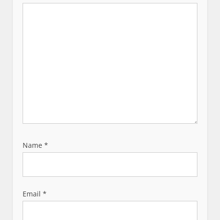
n
Name
*
Email
*