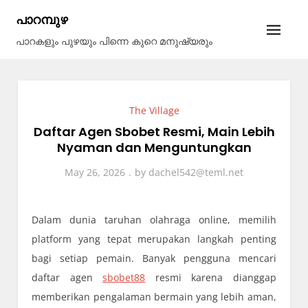
Skip
പാറമ്പുഴ
to
പാറകളും പുഴയും പിന്നെ കുറെ മനുഷ്യരും
content
The Village
Daftar Agen Sbobet Resmi, Main Lebih
Nyaman dan Menguntungkan
May 26, 2026
by
dachel542@teml.net
Dalam dunia taruhan olahraga online, memilih
platform yang tepat merupakan langkah penting
bagi setiap pemain. Banyak pengguna mencari
daftar agen
sbobet88
resmi karena dianggap
memberikan pengalaman bermain yang lebih aman,