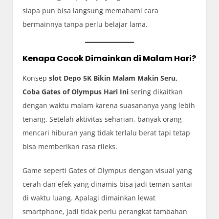
siapa pun bisa langsung memahami cara
bermainnya tanpa perlu belajar lama.
Kenapa Cocok Dimainkan di Malam Hari?
Konsep
slot Depo 5K Bikin Malam Makin Seru,
Coba Gates of Olympus Hari Ini
sering dikaitkan
dengan waktu malam karena suasananya yang lebih
tenang. Setelah aktivitas seharian, banyak orang
mencari hiburan yang tidak terlalu berat tapi tetap
bisa memberikan rasa rileks.
Game seperti Gates of Olympus dengan visual yang
cerah dan efek yang dinamis bisa jadi teman santai
di waktu luang. Apalagi dimainkan lewat
smartphone, jadi tidak perlu perangkat tambahan