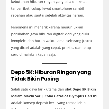
kebutuhan hiburan ringan yang bisa dinikmati
tanpa ribet, cukup lewat smartphone sambil
rebahan atau santai setelah aktivitas harian.
Fenomena ini menarik karena menunjukkan
perubahan gaya hiburan digital: dari yang dulu
kompleks dan butuh waktu lama, sekarang justru
yang dicari adalah yang cepat, praktis, dan tetap
seru dimainkan kapan saja.
Depo 5K: Hiburan Ringan yang
Tidak Bikin Pusing
Salah satu daya tarik utama dari
slot Depo 5K Bikin
Malam Makin Seru, Coba Gates of Olympus Hari Ini
adalah konsep deposit kecil yang terasa lebih