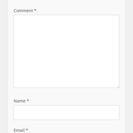
t
i
Comment
*
o
n
Name
*
Email
*