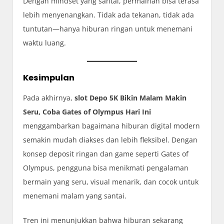
Dengan mindset yang santai, permainan bisa terasa
lebih menyenangkan. Tidak ada tekanan, tidak ada
tuntutan—hanya hiburan ringan untuk menemani
waktu luang.
Kesimpulan
Pada akhirnya,
slot Depo 5K Bikin Malam Makin
Seru, Coba Gates of Olympus Hari Ini
menggambarkan bagaimana hiburan digital modern
semakin mudah diakses dan lebih fleksibel. Dengan
konsep deposit ringan dan game seperti Gates of
Olympus, pengguna bisa menikmati pengalaman
bermain yang seru, visual menarik, dan cocok untuk
menemani malam yang santai.
Tren ini menunjukkan bahwa hiburan sekarang