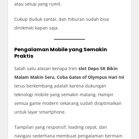
atau setup yang rumit.
Cukup duduk santai, dan hiburan sudah bisa
dinikmati kapan saja.
Pengalaman Mobile yang Semakin
Praktis
Salah satu alasan kenapa tren
slot Depo 5K Bikin
Malam Makin Seru, Coba Gates of Olympus Hari Ini
terus berkembang adalah karena dukungan
teknologi mobile yang semakin matang. Hampir
semua game modern sekarang sudah dioptimalkan
untuk layar smartphone.
Tampilan yang responsif, loading cepat, dan
navigasi sederhana membuat pengalaman bermain