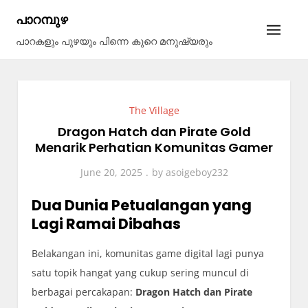
Skip
പാറമ്പുഴ
to
പാറകളും പുഴയും പിന്നെ കുറെ മനുഷ്യരും
content
The Village
Dragon Hatch dan Pirate Gold
Menarik Perhatian Komunitas Gamer
June 20, 2025
by
asoigeboy232
Dua Dunia Petualangan yang
Lagi Ramai Dibahas
Belakangan ini, komunitas game digital lagi punya
satu topik hangat yang cukup sering muncul di
berbagai percakapan:
Dragon Hatch dan Pirate