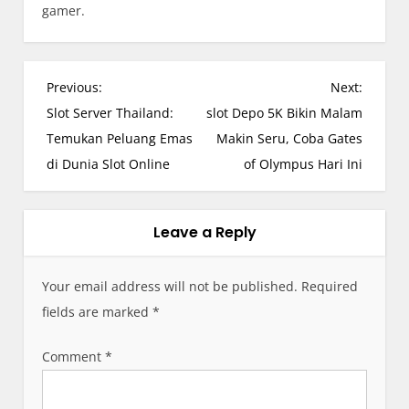
gamer.
P
Previous:
Next:
o
Slot Server Thailand:
slot Depo 5K Bikin Malam
s
Temukan Peluang Emas
Makin Seru, Coba Gates
t
di Dunia Slot Online
of Olympus Hari Ini
n
a
v
Leave a Reply
i
g
Your email address will not be published.
Required
a
fields are marked
*
t
i
Comment
*
o
n