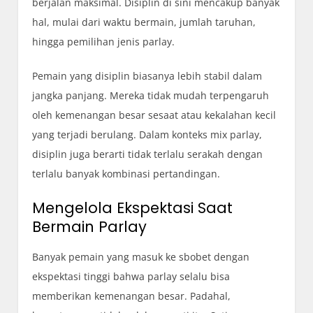
berjalan maksimal. Disiplin di sini mencakup banyak
hal, mulai dari waktu bermain, jumlah taruhan,
hingga pemilihan jenis parlay.
Pemain yang disiplin biasanya lebih stabil dalam
jangka panjang. Mereka tidak mudah terpengaruh
oleh kemenangan besar sesaat atau kekalahan kecil
yang terjadi berulang. Dalam konteks mix parlay,
disiplin juga berarti tidak terlalu serakah dengan
terlalu banyak kombinasi pertandingan.
Mengelola Ekspektasi Saat
Bermain Parlay
Banyak pemain yang masuk ke sbobet dengan
ekspektasi tinggi bahwa parlay selalu bisa
memberikan kemenangan besar. Padahal,