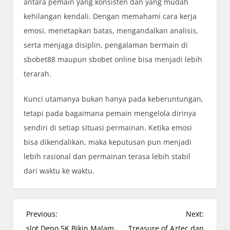
antara pemain yang konsisten dan yang mudah
kehilangan kendali. Dengan memahami cara kerja
emosi, menetapkan batas, mengandalkan analisis,
serta menjaga disiplin, pengalaman bermain di
sbobet88 maupun sbobet online bisa menjadi lebih
terarah.
Kunci utamanya bukan hanya pada keberuntungan,
tetapi pada bagaimana pemain mengelola dirinya
sendiri di setiap situasi permainan. Ketika emosi
bisa dikendalikan, maka keputusan pun menjadi
lebih rasional dan permainan terasa lebih stabil
dari waktu ke waktu.
P
Previous:
Next:
o
slot Depo 5K Bikin Malam
Treasure of Aztec dan