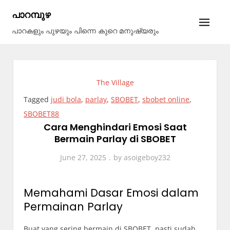
Skip
പാറമ്പുഴ
to
പാറകളും പുഴയും പിന്നെ കുറെ മനുഷ്യരും
content
The Village
Tagged
judi bola
,
parlay
,
SBOBET
,
sbobet online
,
SBOBET88
Cara Menghindari Emosi Saat
Bermain Parlay di SBOBET
June 27, 2025
by
asoigeboy232
Memahami Dasar Emosi dalam
Permainan Parlay
Buat yang sering bermain di SBOBET, pasti sudah