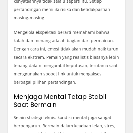
kenyataannya tidak selalu seperti itu. Setiap
pertandingan memiliki risiko dan ketidakpastian
masing-masing.
Mengelola ekspektasi berarti memahami bahwa
kalah dan menang adalah bagian dari permainan.
Dengan cara ini, emosi tidak akan mudah naik turun
secara ekstrem. Pemain yang realistis biasanya lebih
tenang dalam mengambil keputusan, terutama saat
menggunakan sbobet link untuk mengakses
berbagai pilihan pertandingan.
Menjaga Mental Tetap Stabil
Saat Bermain
Selain strategi teknis, kondisi mental juga sangat
berpengaruh. Bermain dalam keadaan lelah, stres,